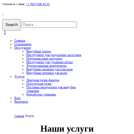
Связаться с нами:
+7 (812) 648 45 63
Search
Главная
О компании
Продукция
Вырубные плиты
Инструмент для разделения заготовок
Пертинаксовые матрицы
Инструмент для удаления облоя
Фрезерованные контрплиты
Вырубные штампы для пластика
Вырубные штампы для кожи
Услуги
Лазерная резка фанеры
Плоттерная резка
Поставка материалов для вырубки
упаковки
Разработка упаковки
Блог
Контакты
Главная
Услуги
Наши услуги