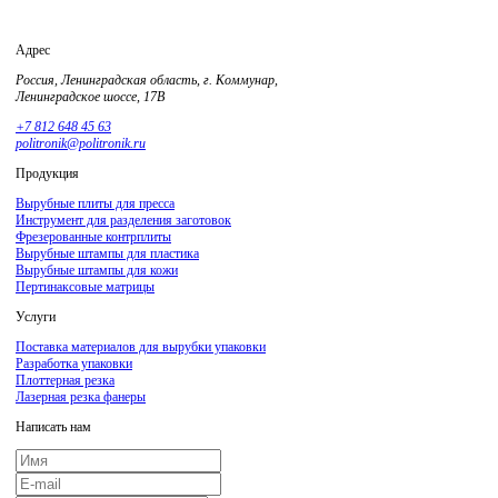
Адрес
Россия, Ленинградская область, г. Коммунар,
Ленинградское шоссе, 17В
+7 812 648 45 63
politronik@politronik.ru
Продукция
Вырубные плиты для пресса
Инструмент для разделения заготовок
Фрезерованные контрплиты
Вырубные штампы для пластика
Вырубные штампы для кожи
Пертинаксовые матрицы
Услуги
Поставка материалов для вырубки упаковки
Разработка упаковки
Плоттерная резка
Лазерная резка фанеры
Написать нам