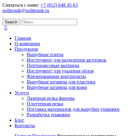
Связаться с нами:
+7 (812) 648 45 63
politronik@politronik.ru
Search
Главная
О компании
Продукция
Вырубные плиты
Инструмент для разделения заготовок
Пертинаксовые матрицы
Инструмент для удаления облоя
Фрезерованные контрплиты
Вырубные штампы для пластика
Вырубные штампы для кожи
Услуги
Лазерная резка фанеры
Плоттерная резка
Поставка материалов для вырубки упаковки
Разработка упаковки
Блог
Контакты
Главная
Продукция
Фрезерованные контрплиты