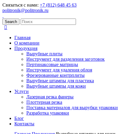
Связаться с нами:
+7 (812) 648 45 63
politronik@politronik.ru
Search
Главная
О компании
Продукция
Вырубные плиты
Инструмент для разделения заготовок
Пертинаксовые матрицы
Инструмент для удаления облоя
Фрезерованные контрплиты
Вырубные штампы для пластика
Вырубные штампы для кожи
Услуги
Лазерная резка фанеры
Плоттерная резка
Поставка материалов для вырубки упаковки
Разработка упаковки
Блог
Контакты
Главная
Продукция
Вырубные штампы для кожи